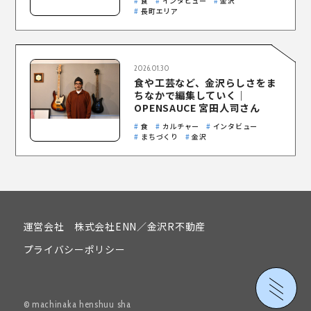
食
インタビュー
金沢
長町エリア
2026.01.30
食や工芸など、金沢らしさをま
ちなかで編集していく｜
OPENSAUCE 宮田人司さん
食
カルチャー
インタビュー
運営会社 株式会社ENN
まちづくり
金沢
プライバシーポリシー
運営会社
株式会社ENN
／
金沢R不動産
プライバシーポリシー
© machinaka henshuu sha