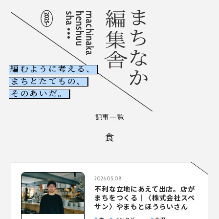
編むように考える、
まちとたてもの、
NEWS
そのあいだ。
古ビル調査室
記事一覧
木たて調査室
食
ABOUT
まちなか編集舎とは
2026.05.08
COLUMNS
記事一覧
不利な立地にあえて出店。店が
まちをつくる｜〈株式会社スペ
サン〉やまもとほうらいさん
CONTACT
お問い合わせ