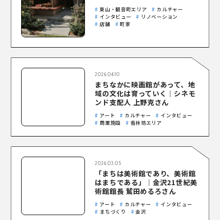
東山・観音町エリア
カルチャー
インタビュー
リノベーション
店舗
町家
2026.04.10
まちなかに映画館があって、地
運営会社 株式会社ENN
域の文化は育っていく｜シネモ
ンド支配人 上野克さん
プライバシーポリシー
アート
カルチャー
インタビュー
商業施設
香林坊エリア
2026.03.05
「まちは美術館であり、美術館
はまちである」｜金沢21世紀美
術館館長 鷲田めるろさん
アート
カルチャー
インタビュー
まちづくり
金沢