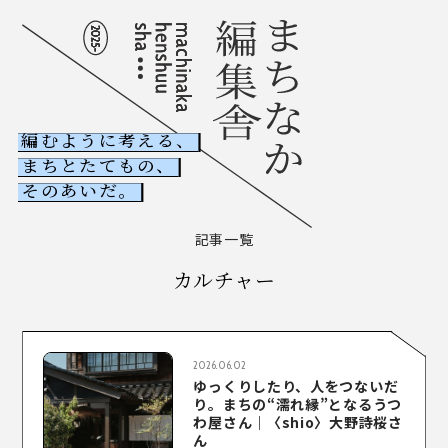
編むように考える、
まちとたてもの、
NEWS
そのあいだ。
古ビル調査室
記事一覧
木たて調査室
カルチャー
ABOUT
まちなか編集舎とは
2026.06.02
COLUMNS
記事一覧
ゆっくりしたり、人をつないだ
り。まちの“濡れ縁”となるうつ
わ屋さん｜〈shio〉大野詩桜さ
CONTACT
お問い合わせ
ん