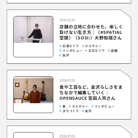
2026.02.27
店舗の立地に合わせた、楽しく
負けない生き方｜〈#SPATIAL
空間〉〈SOSI:〉大野知哉さん
広坂エリア
カルチャー
インタビュー
石引エリア
店舗
金沢
2026.01.30
食や工芸など、金沢らしさをま
ちなかで編集していく｜
OPENSAUCE 宮田人司さん
食
カルチャー
インタビュー
まちづくり
金沢
2026.01.30