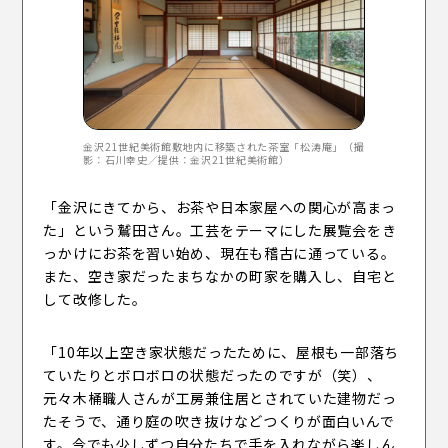
金沢21世紀美術館敷地内に移築された茶室「松涛庵」（撮
影：石川幸史／提供：金沢21世紀美術館）
「金沢にきてから、お茶や日本家屋への関心が高まっ
た」という鷲田さん。工芸をテーマにした展覧会をき
っかけにお茶を習い始め、現在も稽古に通っている。
また、空き家だったまちなかの町家を購入し、自宅と
して改修した。
「10年以上空き家状態だったために、屋根も一部落ち
ていたりとボロボロの状態だったのですが（笑）、
元々木桶職人さんが工房兼住居とされていた建物だっ
たそうで、通り庭の吹き抜けなどつくりが面白いんで
す。今でも少しずつ自分たちで手を入れながら楽しん