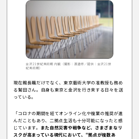
金沢21世紀美術館 内観（撮影：渡邉修／提供：金沢21世
紀美術館）
現在館長職だけでなく、東京藝術大学の准教授も務め
る鷲田さん。自身も東京と金沢を行き来する日々を送
っている。
「コロナの期間を経てオンライン化や複業の推奨が進
んだこともあり、二拠点生活も十分可能になったと感
じています。
また自然災害や戦争など、さまざまなリ
スクが高まっている現代において、“拠点が複数あ