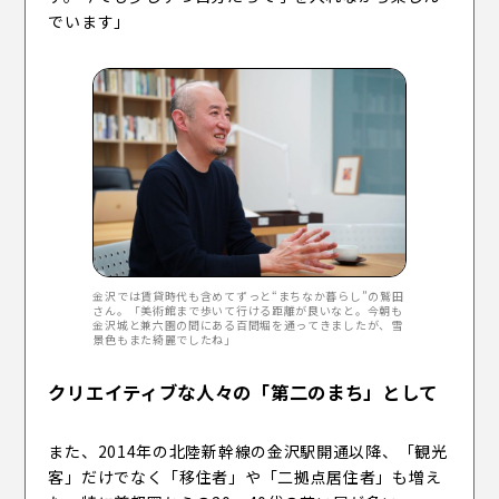
でいます」
金沢では賃貸時代も含めてずっと“まちなか暮らし”の鷲田
さん。「美術館まで歩いて行ける距離が良いなと。今朝も
金沢城と兼六園の間にある百間堀を通ってきましたが、雪
景色もまた綺麗でしたね」
クリエイティブな人々の「第二のまち」として
また、2014年の北陸新幹線の金沢駅開通以降、「観光
客」だけでなく「移住者」や「二拠点居住者」も増え