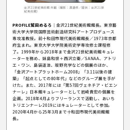
金沢21世紀美術館 外観（撮影：渡邉修／提供：金沢21世
紀美術館）
PROFILE
鷲田めるろ
｜
金沢21世紀美術館館長。東京藝
術大学大学院国際芸術創造研究科アートプロデュース
専攻准教授。前十和田市現代美術館館長／1973年京都
府生まれ。東京大学大学院美術史学専攻修士課程修
了。1999年から2018年まで金沢21世紀美術館キュレ
ーターを務め、妹島和世＋西沢立衛／SANAA、アトリ
エ・ワン、島袋道浩、坂野充学などの個展のほか、
「金沢アートプラットホーム2008」「3.11以後の建
築」「起点としての80年代」などのグループ展を手が
けた。また、2017年には「第57回ヴェネチア・ビエン
ナーレ」日本館キュレーターとして岩崎貴宏の個展を
企画。2018年4月よりフリーランスで活動し、あいち
トリエンナーレ2019にはキュレーターとして参加。
2020年4月から25年3月まで十和田市現代美術館館
長。