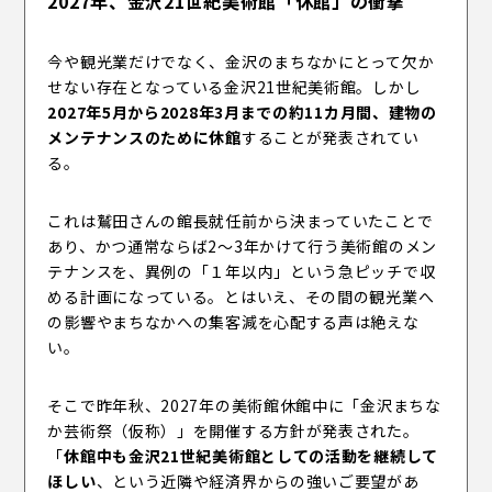
2027年、金沢21世紀美術館「休館」の衝撃
今や観光業だけでなく、金沢のまちなかにとって欠か
せない存在となっている金沢21世紀美術館。しかし
2027年5月から2028年3月までの約11カ月間、建物の
メンテナンスのために休館
することが発表されてい
る。
これは鷲田さんの館長就任前から決まっていたことで
あり、かつ通常ならば2〜3年かけて行う美術館のメン
テナンスを、異例の「１年以内」という急ピッチで収
める計画になっている。とはいえ、その間の観光業へ
の影響やまちなかへの集客減を心配する声は絶えな
い。
そこで昨年秋、2027年の美術館休館中に「金沢まちな
か芸術祭（仮称）」を開催する方針が発表された。
「
休館中も金沢21世紀美術館としての活動を継続して
ほしい
、という近隣や経済界からの強いご要望があ