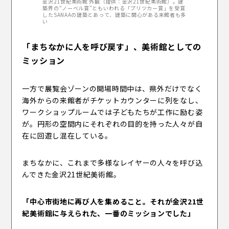
金沢21世紀美術館 外観（提供：金沢21世紀美術館）。建
築界の“ノーベル賞”ともいわれる「プリツカー賞」を受賞
したSANAAの建築とあって、建築に関心がある来館者も多
い
「まちなかに人を呼び戻す」、美術館としての
ミッション
一方で展覧会ゾーンの開場時間中は、県外だけでなく
海外からの来館者がチケットカウンターに列をなし、
ワークショップルームでは子どもたちが工作に励む姿
が。円形の空間内にそれぞれの目的を持った人々が自
在に回遊し混在している。
まちなかに、これまで多様なレイヤーの人々を呼び込
んできた金沢21世紀美術館。
「中心市街地に再び人を集めること。それが金沢21世
紀美術館に与えられた、一番のミッションでした」