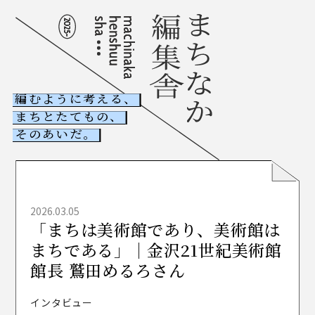
編むように考える、
まちとたてもの、
NEWS
そのあいだ。
古ビル調査室
木たて調査室
2026.03.05
「まちは美術館であり、美術館は
ABOUT
まちなか編集舎とは
まちである」｜金沢21世紀美術館
COLUMNS
館長 鷲田めるろさん
記事一覧
CONTACT
インタビュー
お問い合わせ