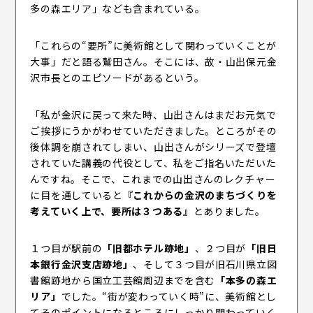
多の森エリア」なども含まれている。
「これらの“要所”に美術館として関わっていくことが
大事」だと語る鷲田さん。そこには、故・山出保元金
沢市長とのエピソードがあるという。
「私が金沢に戻って来た時、山出さんはまだお元気で
ご挨拶にうかがわせていただきました。ところがその
後体調を崩されてしまい、山出さんがシリーズで登壇
されていた講義の代役として、私をご指名いただいた
んですね。そこで、これまでの山出さんのレクチャー
に目を通していると
『これからの金沢のまちづくりを
考えていく上で、要所は３つある』
とありました。
１つ目が駅前の
「旧都ホテル跡地」
、２つ目が
「旧日
本銀行金沢支店跡地」
、そして３つ目が旧石川県立図
書館跡地から国立工芸館周辺までを含む
「本多の森エ
リア」
でした。“街が変わっていく時”に、美術館とし
てそのポイントになるところにしっかり関わっていく