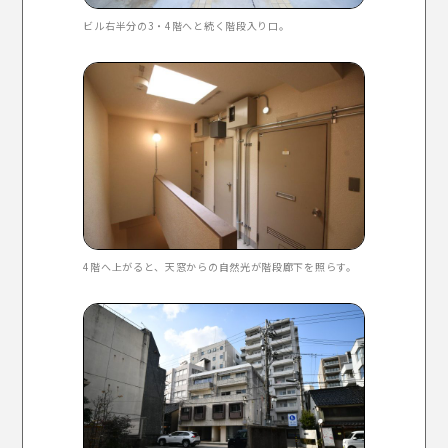
ビル右半分の3・4階へと続く階段入り口。
4階へ上がると、天窓からの自然光が階段廊下を照らす。