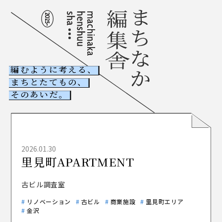
編むように考える、
まちとたてもの、
NEWS
そのあいだ。
古ビル調査室
木たて調査室
2026.01.30
里見町APARTMENT
ABOUT
まちなか編集舎とは
古ビル調査室
COLUMNS
記事一覧
リノベーション
古ビル
商業施設
里見町エリア
CONTACT
金沢
お問い合わせ