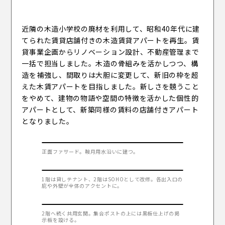
近隣の木造小学校の廃材を利用して、昭和40年代に建
てられた賃貸店舗付きの木造賃貸アパートを再生。賃
貸事業企画からリノベーション設計、不動産管理まで
一括で担当しました。木造の骨組みを活かしつつ、構
造を補強し、間取りは大胆に変更して、新旧の枠を超
えた木賃アパートを目指しました。新しさを競うこと
運営会社 株式会社ENN
をやめて、建物の物語や空間の特徴を活かした個性的
プライバシーポリシー
アパートとして、新築同様の賃料の店舗付きアパート
となりました。
正面ファサード。鞍月用水沿いに建つ。
1階は貸しテナント、2階はSOHOとして改修。各出入口の
庇や外壁が全体のアクセントに。
2階へ続く共用玄関。集合ポストの上には黒板仕上げの掲
示板を設ける。