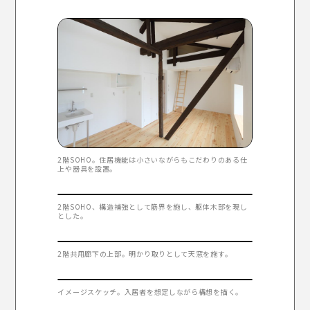
2階SOHO。住居機能は小さいながらもこだわりのある仕
上や器具を設置。
2階SOHO、構造補強として筋界を施し、躯体木部を現し
とした。
2階共用廊下の上部。明かり取りとして天窓を施す。
イメージスケッチ。入居者を想定しながら構想を描く。