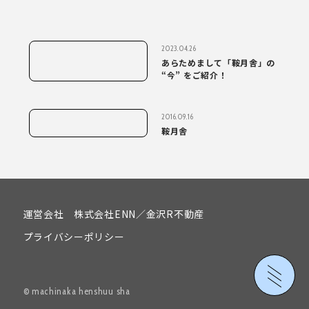
2023.04.26
あらためまして「鞍月舎」の
“今” をご紹介！
2016.09.16
鞍月舎
運営会社
株式会社ENN
／
金沢R不動産
プライバシーポリシー
© machinaka henshuu sha