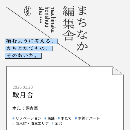
編むように考える、
まちとたてもの、
NEWS
そのあいだ。
古ビル調査室
木たて調査室
2026.01.30
鞍月舎
ABOUT
まちなか編集舎とは
木たて調査室
COLUMNS
記事一覧
リノベーション
店舗
木たて
木賃アパート
CONTACT
茨木町・油車エリア
金沢
お問い合わせ