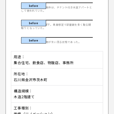
角地に建つ大きな当物件は、テナント付き木造アパートと
して使われていた。
2階アパートの共用廊下。単身想定で部屋数を多く取る間
取りとなっていた。
一部、建物内部に植物が生い茂る状態であった。
用途
集合住宅、飲食店、物販店、事務所
所在地
石川県金沢市茨木町
構造規模
木造2階建て
工事種別
改修（リノベーション）